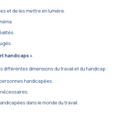
s et de les mettre en lumière.
cinéma.
éalités.
jugés.
et handicaps »
.
es différentes dimensions du travail et du handicap :
es personnes handicapées.
s nécessaires.
andicapées dans le monde du travail.