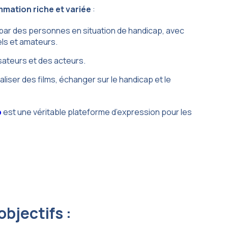
mmation riche et variée
:
par des personnes en situation de handicap, avec
els et amateurs.
sateurs et des acteurs.
liser des films, échanger sur le handicap et le
p
est une véritable plateforme d’expression pour les
bjectifs :