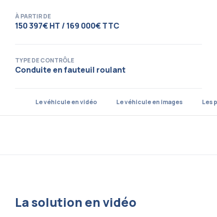
À PARTIR DE
150 397€ HT / 169 000€ TTC
TYPE DE CONTRÔLE
Conduite en fauteuil roulant
Le véhicule en vidéo
Le véhicule en images
Les p
La solution en vidéo