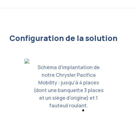
Configuration de la solution
de
Schéma d'implantation de
S
a
notre Chrysler Pacifica
es
Mobility : jusqu'à 4 places
M
aces
(dont une banquette 3 places
(do
 1
et un siège d'origine) et 1
e
fauteuil roulant.